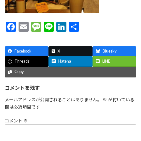
F
E
M
Li
Li
共
ac
m
es
n
n
有
e
ai
sa
e
ke
Facebook
X
Bluesky
b
l
g
dI
Hatena
LINE
Threads
o
e
n
Copy
o
k
コメントを残す
メールアドレスが公開されることはありません。
※
が付いている
欄は必須項目です
コメント
※