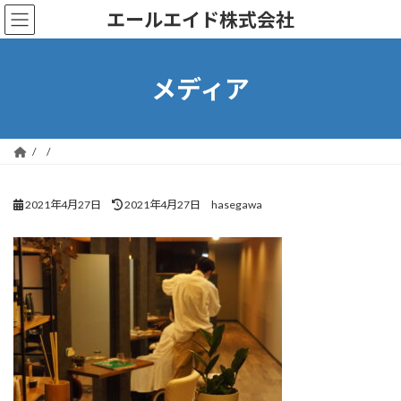
コ
ナ
エールエイド株式会社
ン
ビ
テ
ゲ
ン
ー
ツ
シ
メディア
へ
ョ
ス
ン
キ
に
ッ
移
プ
動
最
2021年4月27日
2021年4月27日
hasegawa
終
更
新
日
時
: