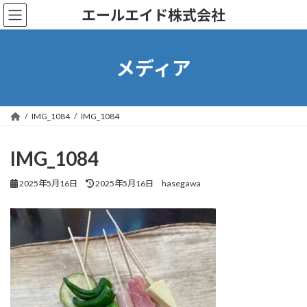
コ
ナ
エールエイド株式会社
ン
ビ
テ
ゲ
ン
ー
ツ
シ
メディア
へ
ョ
ス
ン
キ
に
ッ
移
IMG_1084
IMG_1084
プ
動
IMG_1084
最
2025年5月16日
2025年5月16日
hasegawa
終
更
新
日
時
: