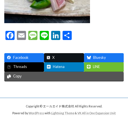
F
E
M
Li
Li
共
ac
m
es
n
n
有
e
ai
sa
e
ke
Facebook
X
Bluesky
b
l
g
dI
Hatena
LINE
Threads
o
e
n
Copy
o
k
Copyright © エールエイド株式会社 All Rights Reserved.
Powered by
WordPress
with
Lightning Theme
&
VK All in One Expansion Unit