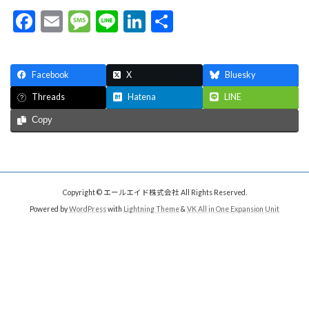
F
E
M
Li
Li
共
ac
m
es
n
n
有
e
ai
sa
e
ke
Facebook
X
Bluesky
b
l
g
dI
Hatena
LINE
Threads
o
e
n
Copy
o
k
Copyright © エールエイド株式会社 All Rights Reserved.
Powered by
WordPress
with
Lightning Theme
&
VK All in One Expansion Unit