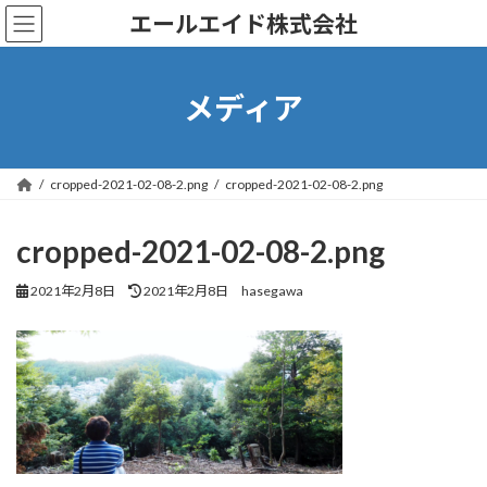
コ
ナ
エールエイド株式会社
ン
ビ
テ
ゲ
ン
ー
ツ
シ
メディア
へ
ョ
ス
ン
キ
に
ッ
移
cropped-2021-02-08-2.png
cropped-2021-02-08-2.png
プ
動
cropped-2021-02-08-2.png
最
2021年2月8日
2021年2月8日
hasegawa
終
更
新
日
時
: