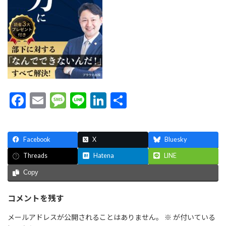
F
E
M
Li
Li
共
ac
m
es
n
n
有
e
ai
sa
e
ke
Facebook
X
Bluesky
b
l
g
dI
Hatena
LINE
Threads
o
e
n
Copy
o
k
コメントを残す
メールアドレスが公開されることはありません。
※
が付いている