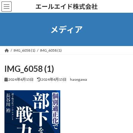
コ
ナ
エールエイド株式会社
ン
ビ
テ
ゲ
ン
ー
ツ
シ
メディア
へ
ョ
ス
ン
キ
に
ッ
移
IMG_6058 (1)
IMG_6058 (1)
プ
動
IMG_6058 (1)
最
2024年4月15日
2024年4月15日
hasegawa
終
更
新
日
時
: