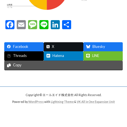
F
E
M
Li
Li
共
ac
m
es
n
n
有
e
ai
sa
e
ke
Facebook
X
Bluesky
b
l
g
dI
Hatena
LINE
Threads
o
e
n
Copy
o
k
Copyright © エールエイド株式会社 All Rights Reserved.
Powered by
WordPress
with
Lightning Theme
&
VK All in One Expansion Unit