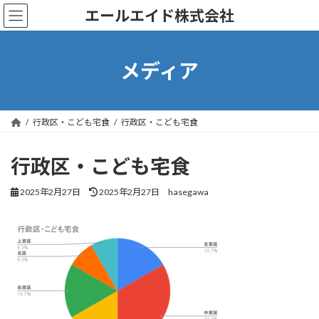
コ
ナ
エールエイド株式会社
ン
ビ
テ
ゲ
ン
ー
ツ
シ
メディア
へ
ョ
ス
ン
キ
に
ッ
移
行政区・こども宅食
行政区・こども宅食
プ
動
行政区・こども宅食
最
2025年2月27日
2025年2月27日
hasegawa
終
更
新
日
時
: