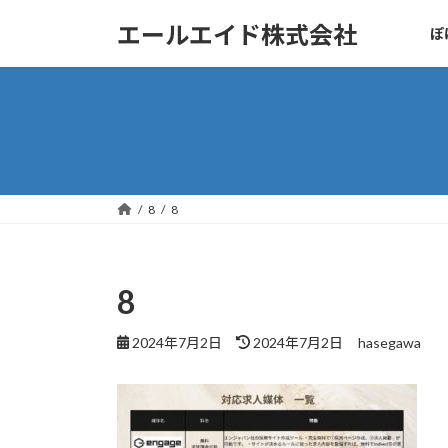
コ
ナ
エールエイド株式会社
ぽ
ン
ビ
テ
ゲ
ン
ー
ツ
シ
へ
ョ
ス
ン
キ
に
ッ
移
8
8
プ
動
8
最
2024年7月2日
2024年7月2日
hasegawa
終
更
新
日
時