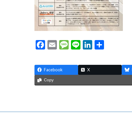
:
F
E
M
Li
Li
共
ac
m
es
n
n
有
e
ai
sa
e
ke
Facebook
b
l
g
X
dI
o
e
n
Copy
o
k