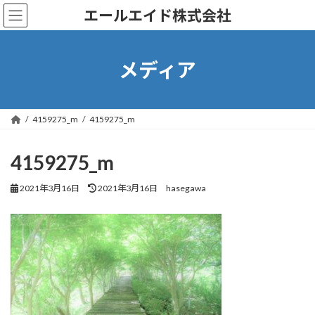
コ
ナ
エールエイド株式会社
ン
ビ
テ
ゲ
ン
ー
ツ
シ
メディア
へ
ョ
ス
ン
キ
に
ッ
移
4159275_m
4159275_m
プ
動
4159275_m
最
2021年3月16日
2021年3月16日
hasegawa
終
更
新
日
時
: