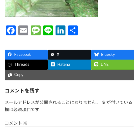
F
E
M
Li
Li
共
ac
m
es
n
n
有
e
ai
sa
e
ke
Facebook
X
Bluesky
b
l
g
dI
Hatena
LINE
Threads
o
e
n
Copy
o
k
コメントを残す
メールアドレスが公開されることはありません。
※
が付いている
欄は必須項目です
コメント
※