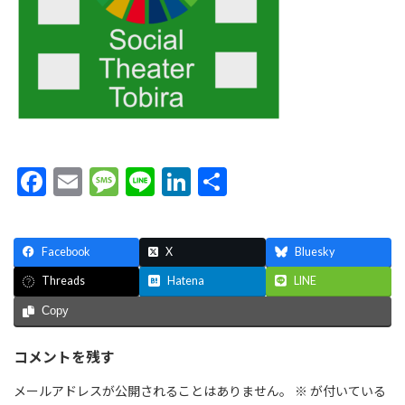
F
E
M
Li
Li
共
ac
m
es
n
n
有
e
ai
sa
e
ke
Facebook
X
Bluesky
b
l
g
dI
Hatena
LINE
Threads
o
e
n
Copy
o
k
コメントを残す
メールアドレスが公開されることはありません。
※
が付いている