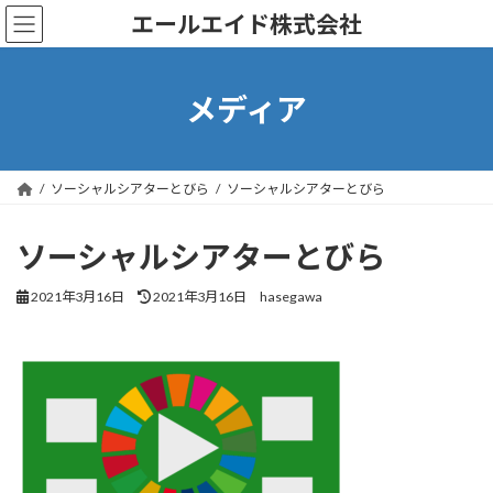
コ
ナ
エールエイド株式会社
ン
ビ
テ
ゲ
ン
ー
ツ
シ
メディア
へ
ョ
ス
ン
キ
に
ッ
移
ソーシャルシアターとびら
ソーシャルシアターとびら
プ
動
ソーシャルシアターとびら
最
2021年3月16日
2021年3月16日
hasegawa
終
更
新
日
時
: