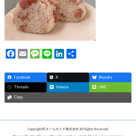
F
E
M
Li
Li
共
ac
m
es
n
n
有
e
ai
sa
e
ke
Facebook
X
Bluesky
b
l
g
dI
Hatena
LINE
Threads
o
e
n
Copy
o
k
Copyright © エールエイド株式会社 All Rights Reserved.