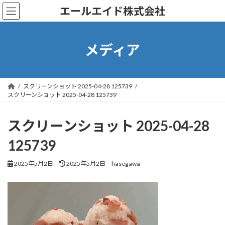
コ
ナ
エールエイド株式会社
ン
ビ
テ
ゲ
ン
ー
ツ
シ
メディア
へ
ョ
ス
ン
キ
に
ッ
移
スクリーンショット 2025-04-28 125739
プ
動
スクリーンショット 2025-04-28 125739
スクリーンショット 2025-04-28
125739
最
2025年5月2日
2025年5月2日
hasegawa
終
更
新
日
時
: