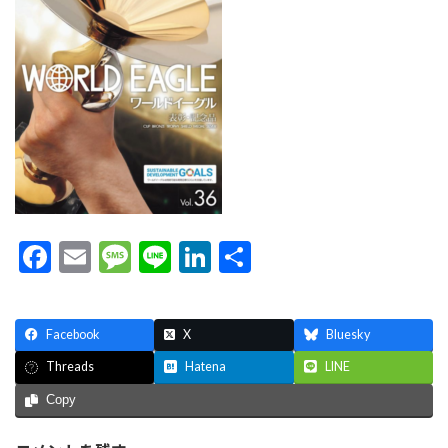
F
E
M
Li
Li
共
ac
m
es
n
n
有
e
ai
sa
e
ke
Facebook
X
Bluesky
b
l
g
dI
Hatena
LINE
Threads
o
e
n
Copy
o