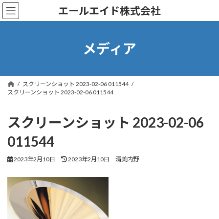
コ
ナ
エールエイド株式会社
ン
ビ
テ
ゲ
ン
ー
ツ
シ
メディア
へ
ョ
ス
ン
キ
に
ッ
移
スクリーンショット 2023-02-06 011544
プ
動
スクリーンショット 2023-02-06 011544
スクリーンショット 2023-02-06
011544
最
2023年2月10日
2023年2月10日
清美内野
終
更
新
日
時
: