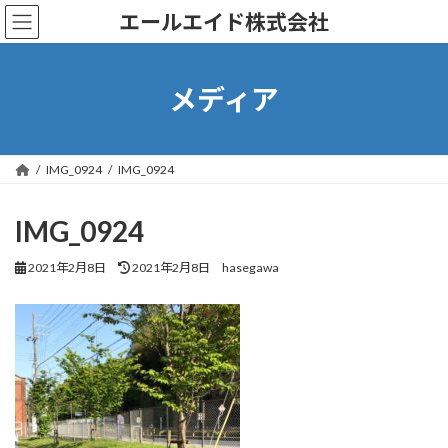
コ
ナ
エールエイド株式会社
ン
ビ
テ
ゲ
ン
ー
ツ
シ
メディア
へ
ョ
ス
ン
キ
に
ッ
移
IMG_0924
IMG_0924
プ
動
IMG_0924
最
2021年2月8日
2021年2月8日
hasegawa
終
更
新
日
時
: