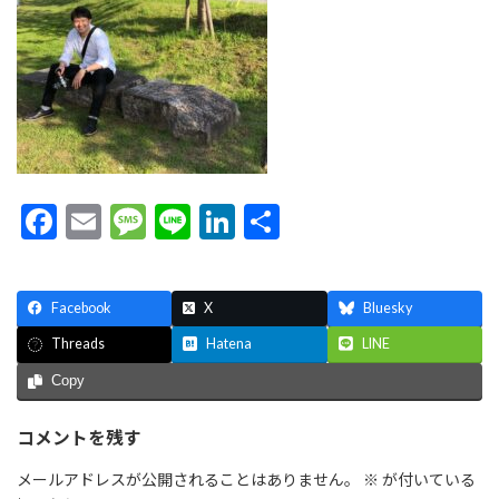
F
E
M
Li
Li
共
ac
m
es
n
n
有
e
ai
sa
e
ke
Facebook
X
Bluesky
b
l
g
dI
Hatena
LINE
Threads
o
e
n
Copy
o
k
コメントを残す
メールアドレスが公開されることはありません。
※
が付いている