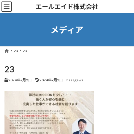
コ
ナ
エールエイド株式会社
ン
ビ
テ
ゲ
ン
ー
ツ
シ
メディア
へ
ョ
ス
ン
キ
に
ッ
移
23
23
プ
動
23
最
2024年7月2日
2024年7月2日
hasegawa
終
更
新
日
時
: