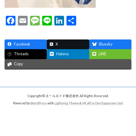
F
E
M
Li
Li
共
ac
m
es
n
n
有
e
ai
sa
e
ke
Facebook
X
Bluesky
b
l
g
dI
Hatena
LINE
Threads
o
e
n
Copy
o
k
Copyright © エールエイド株式会社 All Rights Reserved.
Powered by
WordPress
with
Lightning Theme
&
VK All in One Expansion Unit