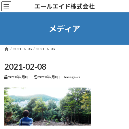
コ
ナ
エールエイド株式会社
ン
ビ
テ
ゲ
ン
ー
ツ
シ
メディア
へ
ョ
ス
ン
キ
に
ッ
移
2021-02-08
2021-02-08
プ
動
2021-02-08
最
2021年2月8日
2021年2月8日
hasegawa
終
更
新
日
時
: