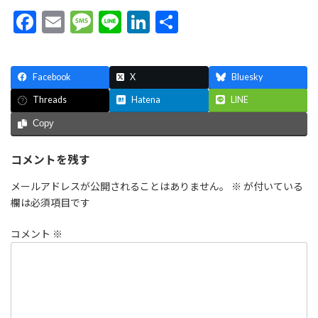
F
E
M
Li
Li
共
ac
m
es
n
n
有
e
ai
sa
e
ke
Facebook
X
Bluesky
b
l
g
dI
Hatena
LINE
Threads
o
e
n
Copy
o
k
コメントを残す
メールアドレスが公開されることはありません。
※
が付いている
欄は必須項目です
コメント
※