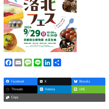
F
E
M
Li
Li
共
ac
m
es
n
n
有
e
ai
sa
e
ke
Facebook
X
Bluesky
b
l
g
dI
Hatena
LINE
Threads
o
e
n
Copy
o