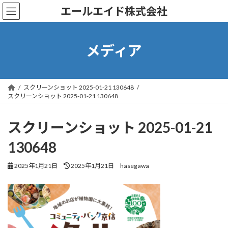
コ
ナ
エールエイド株式会社
ン
ビ
テ
ゲ
ン
ー
ツ
シ
メディア
へ
ョ
ス
ン
キ
に
ッ
移
スクリーンショット 2025-01-21 130648
プ
動
スクリーンショット 2025-01-21 130648
スクリーンショット 2025-01-21
130648
最
2025年1月21日
2025年1月21日
hasegawa
終
更
新
日
時
: