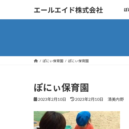
コ
ナ
エールエイド株式会社
ぽ
ン
ビ
テ
ゲ
ン
ー
ツ
シ
へ
ョ
ス
ン
キ
に
ッ
移
ぽにぃ保育園
ぽにぃ保育園
プ
動
ぽにぃ保育園
最
2023年2月10日
2023年2月10日
清美内野
終
更
新
日
時