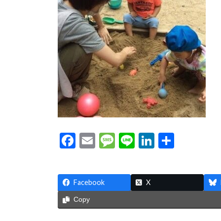
:
F
E
M
Li
Li
共
ac
m
es
n
n
有
e
ai
sa
e
ke
Facebook
b
l
g
X
dI
o
e
n
Copy
o